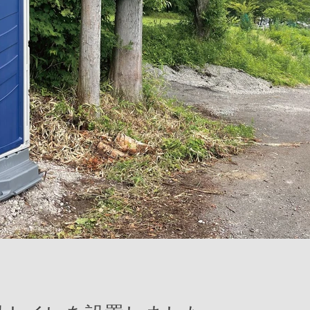
。
ヤを取り替えネットを張って完成です。サイト内の荷物
トイレを設置しまし
オリジナル缶
した。
広実 遠藤
2021年12月11日
読了時
オリジナル缶
たかはら花畑キャンプ場
上がりました
2021年7月19日
読了時間: 1分
たかはら花畑キャンプ
上がりました。1個100