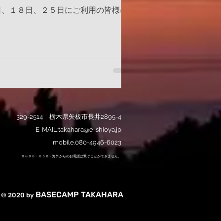
１日、１８日、２５日にご利用の皆様に
329-2514 栃木県矢板市長井2895-4
​ E-MAIL:
takahara@e-shioya.jp
mobile.080-4946-6023
０８００・０５０・海外からのお電話は繋ぐことができません。
BASECAMP TAKAHARA
© 2020 by