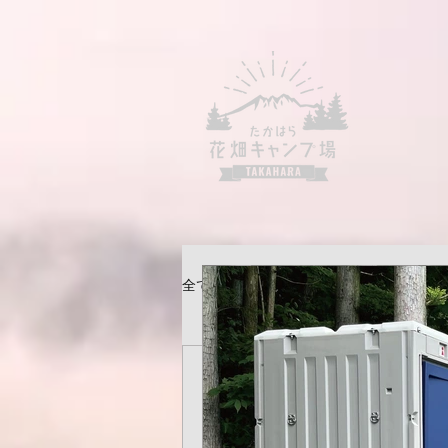
全ての記事
広実 遠藤
2022年6月29日
読了時間: 0分
たかはら花畑キャ
リヤカー
牧場で使ってた古い