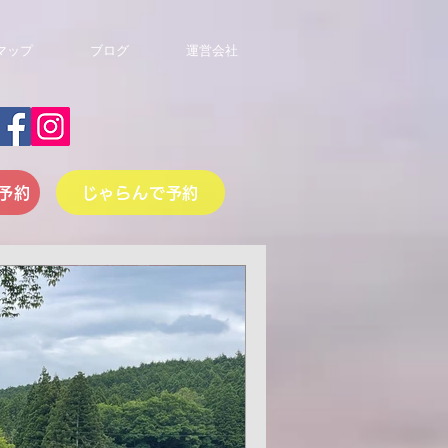
マップ
ブログ
運営会社
予約
じゃらんで予約
間: 0分
仮設トイレを
。
10万円以上する