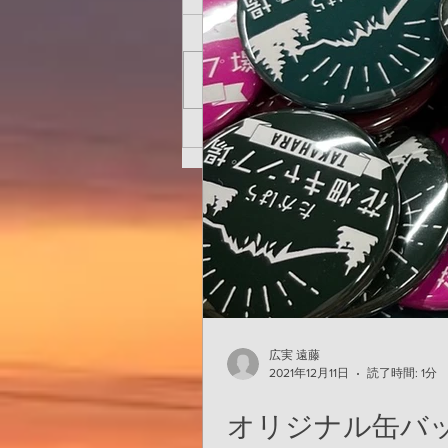
コメントを追加…
高台サイトに仮設トイレを設
置しました。
広実 遠藤
2021年12月11日
読了時間: 1分
オリジナル缶バ