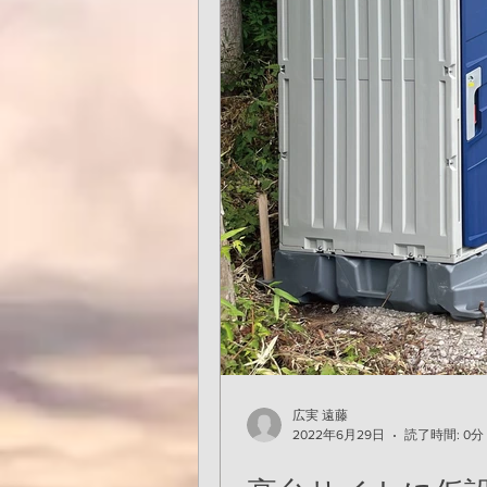
んですね、驚きです
サビを落とし、タイ
ください。
高台サイトに仮設
た。
広実 遠藤
2021年10月20日
読了時間: 1分
広実 遠藤
2022年6月29日
読了時間: 0分