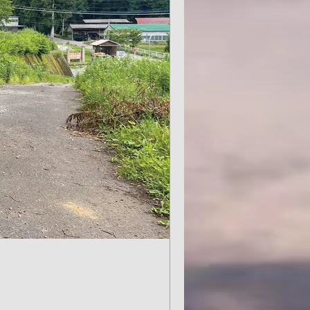
の移動にお使い
バッチが出来上がりま
間: 1分
バッチが出来
。
場オリジナル缶バッチが出来
円です。 12月１１日、１８