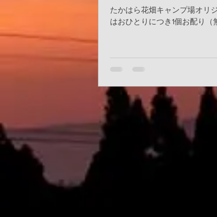
たかはら花畑キャンプ場オリジ
はおひとりにつき1個お配り（