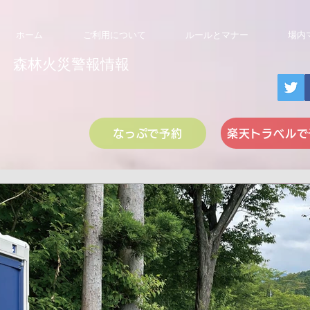
ホーム
ご利用について
ルールとマナー
場内
​森林火災警報情報
なっぷで予約
楽天トラベルで
広実 遠藤
2021年12月11日
読了時間: 1分
広実 遠藤
2022年6月29日
読了時
ンプ場
2021年4月6日
読了時間: 1分
高台サイトに
しました！
設置しました
ナップです！