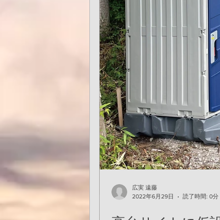
長い付き合いになりそ
高台サイトに仮設
た。
広実 遠藤
2021年10月20日
読了時間: 1分
広実 遠藤
2022年6月29日
読了時間: 0分