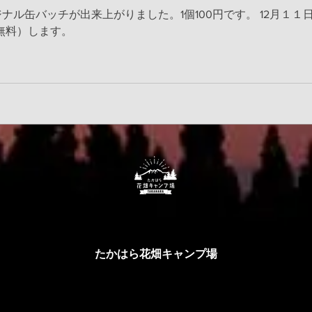
がりました。
ナル缶バッチが出来上がりました。1個100円です。 12月１
無料）します。
​たかはら花畑キャンプ場