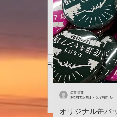
コメント
コメントを追加…
広実 遠藤
2021年12月11日
読了時間: 1分
高台サイトに仮設トイレを設
オリジナル缶バ