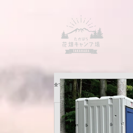
全ての記事
広実 遠藤
2022年6月29日
読了時間: 0分
たかはら花畑キャ
オープン
初日のお客さんのス