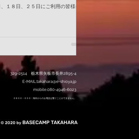
１日、１８日、２５日にご利用の皆様に
329-2514 栃木県矢板市長井2895-4
​ E-MAIL:
takahara@e-shioya.jp
mobile.080-4946-6023
０８００・０５０・海外からのお電話は繋ぐことができません。
BASECAMP TAKAHARA
© 2020 by