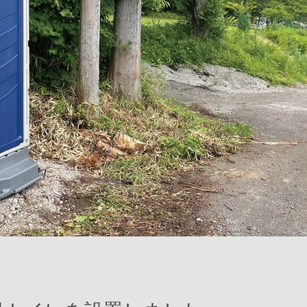
うです^ ^
トイレを設置しまし
オリジナル缶
した。
広実 遠藤
2021年12月11日
読了時
オリジナル缶
たかはら花畑キャンプ場
上がりました
2021年7月19日
読了時間: 1分
たかはら花畑キャンプ
上がりました。1個100