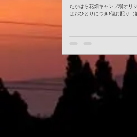
置しました。
たかはら花畑キャンプ場オリジ
はおひとりにつき1個お配り（