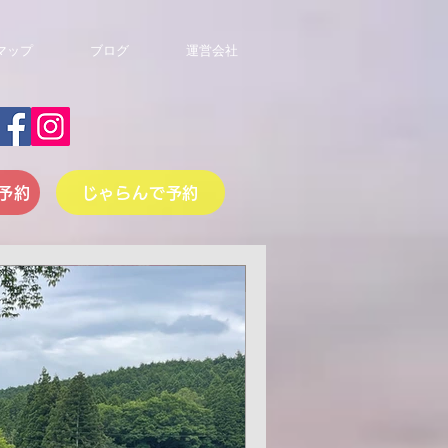
マップ
ブログ
運営会社
予約
じゃらんで予約
間: 0分
仮設トイレを
。